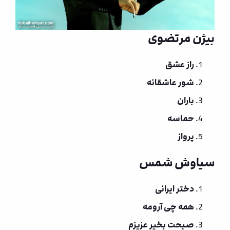
بیژن مرتضوی
راز عشق
شور عاشقانه
باران
حماسه
پرواز
سیاوش شمس
دختر ایرانی
همه چی آرومه
صبحت بخیر عزیزم