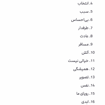
انتخاب
سبب
بی‌احساس
طرفدار
عادت
مسافر
آتش
خیالی نیست
همیشگی
تصویر
نفس
رویای ما
ابدی