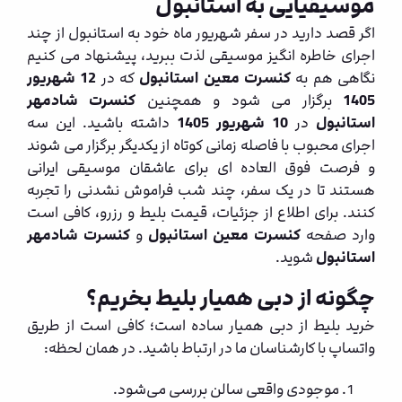
موسیقیایی به استانبول
اگر قصد دارید در سفر شهریور ماه خود به استانبول از چند
اجرای خاطره انگیز موسیقی لذت ببرید، پیشنهاد می کنیم
نگاهی هم به
کنسرت معین استانبول
که در
12 شهریور
1405
برگزار می شود و همچنین
کنسرت شادمهر
استانبول
در
10 شهریور 1405
داشته باشید. این سه
اجرای محبوب با فاصله زمانی کوتاه از یکدیگر برگزار می شوند
و فرصت فوق العاده ای برای عاشقان موسیقی ایرانی
هستند تا در یک سفر، چند شب فراموش نشدنی را تجربه
کنند. برای اطلاع از جزئیات، قیمت بلیط و رزرو، کافی است
وارد صفحه
کنسرت معین استانبول
و
کنسرت شادمهر
استانبول
شوید.
چگونه از دبی همیار بلیط بخریم؟
خرید بلیط از دبی همیار ساده است؛ کافی است از طریق
واتساپ با کارشناسان ما در ارتباط باشید. در همان لحظه:
موجودی واقعی سالن بررسی می‌شود.