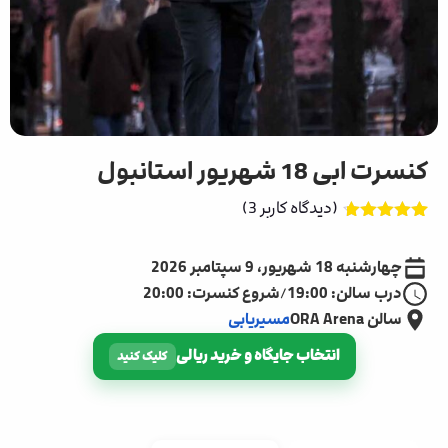
کنسرت ابی 18 شهریور استانبول
(دیدگاه کاربر
3
)
3
امتیاز
4.67
از 5 امتیاز
چهارشنبه 18 شهریور، 9 سپتامبر 2026
مشتری
درب سالن: 19:00
/
شروع کنسرت: 20:00
سالن ORA Arena
مسیریابی
انتخاب جایگاه و خرید ریالی
کلیک کنید